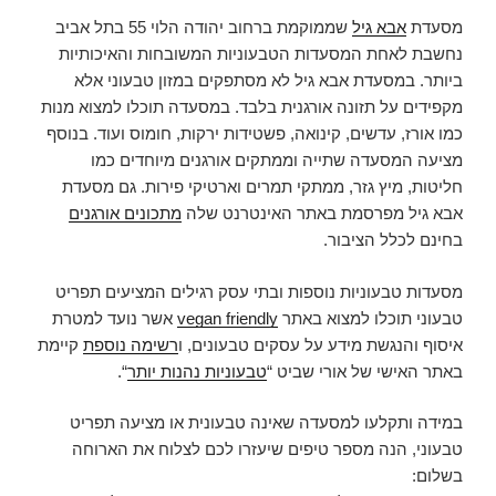
מסעדת
אבא גיל
שממוקמת ברחוב יהודה הלוי 55 בתל אביב
נחשבת לאחת המסעדות הטבעוניות המשובחות והאיכותיות
ביותר. במסעדת אבא גיל לא מסתפקים במזון טבעוני אלא
מקפידים על תזונה אורגנית בלבד. במסעדה תוכלו למצוא מנות
כמו אורז, עדשים, קינואה, פשטידות ירקות, חומוס ועוד. בנוסף
מציעה המסעדה שתייה וממתקים אורגנים מיוחדים כמו
חליטות, מיץ גזר, ממתקי תמרים וארטיקי פירות. גם מסעדת
אבא גיל מפרסמת באתר האינטרנט שלה
מתכונים אורגנים
בחינם לכלל הציבור.
מסעדות טבעוניות נוספות ובתי עסק רגילים המציעים תפריט
טבעוני תוכלו למצוא באתר
vegan friendly
אשר נועד למטרת
איסוף והנגשת מידע על עסקים טבעונים, ו
רשימה נוספת
קיימת
באתר האישי של אורי שביט “
טבעוניות נהנות יותר
“.
במידה ותקלעו למסעדה שאינה טבעונית או מציעה תפריט
טבעוני, הנה מספר טיפים שיעזרו לכם לצלוח את הארוחה
בשלום: