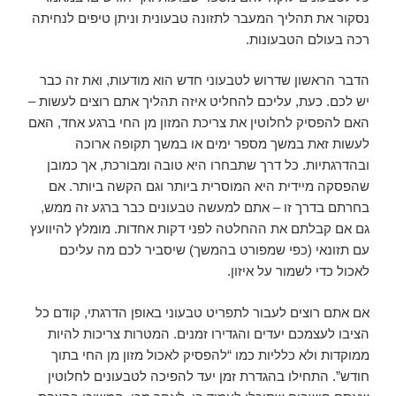
נסקור את תהליך המעבר לתזונה טבעונית וניתן טיפים לנחיתה
רכה בעולם הטבעונות.
הדבר הראשון שדרוש לטבעוני חדש הוא מודעות, ואת זה כבר
יש לכם. כעת, עליכם להחליט איזה תהליך אתם רוצים לעשות –
האם להפסיק לחלוטין את צריכת המזון מן החי ברגע אחד, האם
לעשות זאת במשך מספר ימים או במשך תקופה ארוכה
ובהדרגתיות. כל דרך שתבחרו היא טובה ומבורכת, אך כמובן
שהפסקה מיידית היא המוסרית ביותר וגם הקשה ביותר. אם
בחרתם בדרך זו – אתם למעשה טבעונים כבר ברגע זה ממש,
גם אם קבלתם את ההחלטה לפני דקות אחדות. מומלץ להיוועץ
עם תזונאי (כפי שמפורט בהמשך) שיסביר לכם מה עליכם
לאכול כדי לשמור על איזון.
אם אתם רוצים לעבור לתפריט טבעוני באופן הדרגתי, קודם כל
הציבו לעצמכם יעדים והגדירו זמנים. המטרות צריכות להיות
ממוקדות ולא כלליות כמו “להפסיק לאכול מזון מן החי בתוך
חודש”. התחילו בהגדרת זמן יעד להפיכה לטבעונים לחלוטין