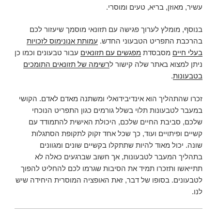
עשיר, מאוזן, בריא, טעים ומוסרי.
בנוסף, מומלץ לערוך פגישה עם תזונאי מוסמך שיעזור לכם
בהרכבת התפריט הטבעוני החדש.
עמותת אנונימוס לזכויות
בעלי חיים
מסבסדת
מפגשים עם תזונאים
עבור טבעונים וכמו כן
ניתן למצוא באתר שלה קישור ל
רשימה של תזונאים התומכים
בטבעונות
.
זכרו שהתהליך הוא אינדיבידואלי ומשתנה מאדם לאדם. הקושי
במעבר לטבעונות תלוי בשלל גורמים כגון התפריט הנוכחי
שלכם, סביבת החיים שלכם, היכולת האישית להתמודד עם
קשיים ופיתויים ועוד, כך שכל אחד זקוק לתקופת הסתגלות
שונה. יכול מאוד להיות שתתקלו בקשיים שונים ומגוונים
בתהליך המעבר לטבעונות, אך חשוב שברגעים כאלה לא
תתייאשו ותזכרו תמיד את הסיבות שגרמו לכם להחליט להפוך
לטבעונים. בסופו של דבר, זאת האופציה המוסרית היחידה שיש
לנו.