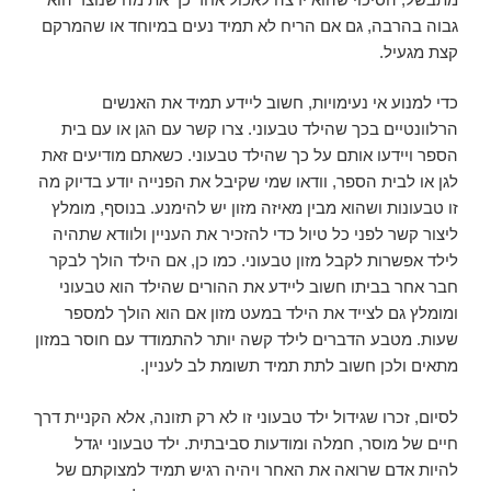
גבוה בהרבה, גם אם הריח לא תמיד נעים במיוחד או שהמרקם
קצת מגעיל.
כדי למנוע אי נעימויות, חשוב ליידע תמיד את האנשים
הרלוונטיים בכך שהילד טבעוני. צרו קשר עם הגן או עם בית
הספר ויידעו אותם על כך שהילד טבעוני. כשאתם מודיעים זאת
לגן או לבית הספר, וודאו שמי שקיבל את הפנייה יודע בדיוק מה
זו טבעונות ושהוא מבין מאיזה מזון יש להימנע. בנוסף, מומלץ
ליצור קשר לפני כל טיול כדי להזכיר את העניין ולוודא שתהיה
לילד אפשרות לקבל מזון טבעוני. כמו כן, אם הילד הולך לבקר
חבר אחר בביתו חשוב ליידע את ההורים שהילד הוא טבעוני
ומומלץ גם לצייד את הילד במעט מזון אם הוא הולך למספר
שעות. מטבע הדברים לילד קשה יותר להתמודד עם חוסר במזון
מתאים ולכן חשוב לתת תמיד תשומת לב לעניין.
לסיום, זכרו שגידול ילד טבעוני זו לא רק תזונה, אלא הקניית דרך
חיים של מוסר, חמלה ומודעות סביבתית. ילד טבעוני יגדל
להיות אדם שרואה את האחר ויהיה רגיש תמיד למצוקתם של