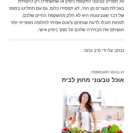
על תפריט טבעוני לתקופת ניסיון או שתשתדלו רק להפחית
באכילת מוצרים מן החי, לא תפסידו כלום. גם אם תחליטו בסופו
של דבר שטבעונות היא לא חלק מהשקפת החיים שלכם,
לפחות תוכלו לדעת שנתתם צ’אנס אמיתי לחלופה מוסרית יותר
ועשיתם את הבחירה שלכם על סמך ניסיון אישי.
נכתב על-ידי נדב ברגר.
23 בFEBRUARY 2013
POSTED
ON
אוכל טבעוני מחוץ לבית