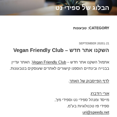
Skip
הבלוג של ספידי נט
to
content
CATEGORY: טבעונות
21 בSEPTEMBER 2020
POSTED
ON
השקנו אתר חדש – Vegan Friendly Club
אתמול השקנו אתר חדש –
Vegan Friendly Club
. האתר עדיין
בבנייה ובינתיים הוספנו קישורים לאתרים שעוסקים בטבעונות.
לדף הפייסבוק של האתר
.
אורי רודברג
מייסד ומנהל ספידי נט וספידי מץ’,
ספידי פז טכנולוגיות בע”מ.
uri@speedy.net