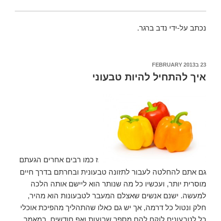
נכתב על-ידי נדב ברגר.
23 בFEBRUARY 2013
POSTED
ON
איך להתחיל להיות טבעוני
אז כמו רבים אחרים הגעתם
גם אתם להחלטה לעבור לתזונה טבעונית ובחרתם בדרך חיים
מוסרית יותר, ועכשיו כל מה שנותר הוא ליישם אותה הלכה
למעשה. ישנם אנשים שאצלם המעבר לטבעונות הוא מהיר,
חלק ונטול כל דרמה, אך יש גם כאלו שהתהליך מהפיכת אוכלי
כל לטבעונים לוקח להם מספר שבועות ואף חודשים. במאמר