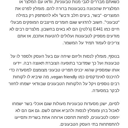
כשאתם מבררים לגבי מנות טבעוניות, וודאו עם המלצר או
המלצרית שהכוונה בטבעונות ברורה להם. מומלץ לפרט את
המוצרים- “בשר, ביצים חלב ודבש” ולא להסתפק רק במילה
“טבעוני”. חשוב להדגיש שגם חומרים מייצבים המופקים מבעלי
חיים כמו E441 (ג’לטין) הם לא באים בחשבון. מלצרים רבים לא
מודעים מספיק לטבעונות ועלולים להטעות אתכם, אז אתם
צריכים לעמוד תמיד על המשמר.
בנוסף, מומלץ לנסות וליזום שיחה עם בעל העסק ולספר לו על
טבעונות ועל כך שמדובר בתופעה הצוברת תאוצה רבה. יידעו
אותו שמספיק שהוא יכניס תפריט טבעוני מצומצם למסעדה כדי
להיכנס לאינדקסים כמו vegan friendly, מה שיביא לו לקוחות
רבים נוספים ויקל על הלקוחות הטבעונים שבוודאי ישמחו לחזור
לבקר במסעדה.
לסיום, ישנן מסעדות טבעוניות מעולות שגם אוכלי בשר ישמחו
לאכול בהן ומומלץ לנסות ולהביא אותם לשם. גם אם הם לא
יהפכו לטבעונים, לפחות תחסכו ארוחה אחת בשרית ותסייעו
להתפתחות בתי העסק הטבעונים.