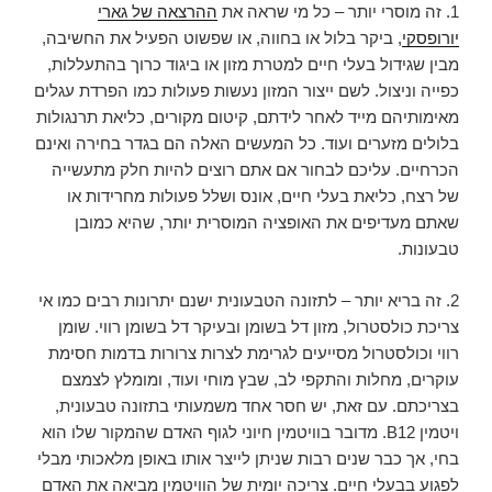
1. זה מוסרי יותר – כל מי שראה את
ההרצאה של גארי
יורופסקי
, ביקר בלול או בחווה, או שפשוט הפעיל את החשיבה,
מבין שגידול בעלי חיים למטרת מזון או ביגוד כרוך בהתעללות,
כפייה וניצול. לשם ייצור המזון נעשות פעולות כמו הפרדת עגלים
מאימותיהם מייד לאחר לידתם, קיטום מקורים, כליאת תרנגולות
בלולים מזערים ועוד. כל המעשים האלה הם בגדר בחירה ואינם
הכרחיים. עליכם לבחור אם אתם רוצים להיות חלק מתעשייה
של רצח, כליאת בעלי חיים, אונס ושלל פעולות מחרידות או
שאתם מעדיפים את האופציה המוסרית יותר, שהיא כמובן
טבעונות.
2. זה בריא יותר – לתזונה הטבעונית ישנם יתרונות רבים כמו אי
צריכת כולסטרול, מזון דל בשומן ובעיקר דל בשומן רווי. שומן
רווי וכולסטרול מסייעים לגרימת לצרות צרורות בדמות חסימת
עוקרים, מחלות והתקפי לב, שבץ מוחי ועוד, ומומלץ לצמצם
בצריכתם. עם זאת, יש חסר אחד משמעותי בתזונה טבעונית,
ויטמין B12. מדובר בוויטמין חיוני לגוף האדם שהמקור שלו הוא
בחי, אך כבר שנים רבות שניתן לייצר אותו באופן מלאכותי מבלי
לפגוע בבעלי חיים. צריכה יומית של הוויטמין מביאה את האדם