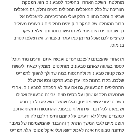
מוחלטת. השלב האחרון בהפיכה לטבעונים הוא הפסקת
הצריכה של כלל המאכלים המכילים ביצים וחלב, גם מאכלים
שביצים וחלב מהווים חלק שולי ממרכיביהם. למאכלים אלו
ברוב המוחלט של המקרים קיימים תחליפים טבעונים מעולים
כך שבתפריט היום-יומי לא תרגישו בחסרונם, אלא בעיקר
כשיציעו לכם אוכל מזדמן כמו עוגה בעבודה, ואז תאלצו לסרב
בנימוס.
אז אחרי שהצבתם לעצכם יעדים ועכשיו אתם יודעים מתי תוכלו
לספר בגאווה שאתם טבעונים מוחלטים, מומלץ לצאת ולעשות
קצת קניות טבעוניות ולהתנסות במה שהולך להפוך לתפריט
שלכם. בקרו בחנות כמו עדן טבע מרקט ונסו את שלל
התחליפים הטבעונים, גם אם עוד לא הפכתם לטבעונים. אחרי
שתטעמו חלב או שוקו על בסיס סויה, גבינה טבעונית ואפילו
בשר טבעוני עשוי מסייטן, תגלו שהשד הוא לא כל כך נורא
ושכמעט לכל דבר יש תחליף טבעוני. ההתנסות תחשוף אתכם
למוצרים שכלל לא ידעתם על קיומם ותעזור לכם להיות
אופטימיים לגבי המשך התהליך וההבנה שהמשמעות של מעבר
לתזונה טבעונית אינה לאכול דשא ועלי איקליפטוס, אלא תפריט