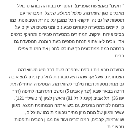
“ירוקים” באמצעות אופניים). התפריט בבודהה בורגרס כולל
מאכלים כגון שווארמה, פלפל ממולא, שניצל והמבורגר עם
תוספות של גבינה וירקות- הכל כמובן על טהרת הטבעונות. כמו
כן, קיימים במסעדה קינוחים טבעונים ומני מיצים ושייקים על
בסיס פירות וירקות. המחירים במסעדה סבירים ומחזיקי כרטיס
אד”י זוכים ל-5 אחוזי הנחה נוספים בעת הזמנה. המסעדה גם
פרסמה
כמה ממתכוניה
כך שתוכלו להכין את המנות אפילו
בבית.
מסעדה טבעונית נוספת שהפכה לשם דבר היא
השווארמה
הצמחונית
, שעל אף שמה היא טבעונית לחלוטין וניתן למצוא בה
גם מנות נוספות רבות מלבד לשווארמה. המסעדה התחילה את
דרכה בבאר שבע (יצחק אבינו 5) ומשם התרחבה לחיפה (דרך
יפו 36), תל אביב (קינג ג’ורג’ 81) וראשון לציון (רוטשילד 121).
בדומה לבודהה בורגרס, גם בשווארמה הצמחונית תמצאו מגוון
עשיר ומגוון של מנות מזון מהיר טבעוניות כמו שניצלים,
שווארמות, קבבים, המבורגרים ועוד עם מגוון רטבים ותופסות
טבעוניות.