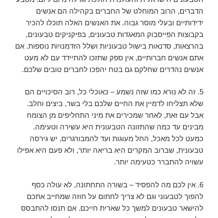
הדברים, הרוב המוחלט של החברים בקהילה הם אנשים
ידידותיים ובעלי מוסר גבוה. את האנשים האלה תוכלו להכיר
בקבוצות הפייסבוק המאגדות טבעונים, בפיקניקים טבעונים,
בהרצאות, סדנאות בישול טבעוניות ושלל הזדמנויות נוספות. אם
אתם אנשים חברותיים, אין ספק שתזכו להתיידד עם לא מעט
אנשים נהדרים שחלקם גם בטח יהפכו לחברים טובים שלכם.
5. זה לא נורא כמו שזה נשמע – כאוכלי כל, רוב הסיכויים הם
שלא תצליחו לדמיין את החיים שלכם בלי בשר, ביצים וחלב.
אבל עם זאת, לאחר שמכירים את מיני התחליפים מן הצומח
מבינים עד כמה שהתזונה הטבעונית היא עשירה וטעימה.
כמעט לכל מאכל, החל מעוגות ועד להמבורגרים, יש גירסה
טבעונית, שברוב המקרים היא בריאה יותר, ולא פעם היא אפילו
עשויה להתברר כטעימה יותר.
6. אין לכם מה להפסיד – בשורה התחתונה, לא עולה כסף
להפוך לטבעוני וגם לא צריך לחתום על חוזה שמחייב אתכם
להישאר טבעונים למשך כל שארית חייכם. אם תנסו להתבסס