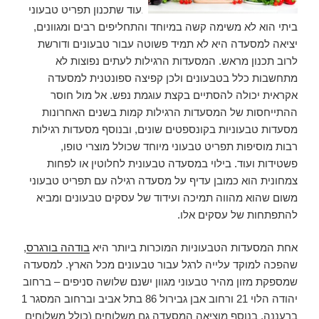
בעוד שתכנון תפריט טבעוני
ביתי הוא לא משימה קשה במיוחד והתחליפים רבים ומגוונים,
יציאה למסעדה היא לא תמיד פשוטה עבור טבעונים ודורשת
לרוב תכנון מראש. המסעדות הרגילות לעתים נפוצות לא
מתחשבות כלל בטבעונים ולכן קפיצה ספונטנית למסעדה
אקראית יכולה להסתיים בקצת עוגמת נפש. אל מול חוסר
ההתייחסות של המסעדות הרגילות קמות בשנים האחרונות
מסעדות טבעוניות בקונספטים שונים, ובנוסף מסעדות רגילות
רבות מוסיפות תפריט טבעוני מיוחד שכולל מוצרי טופו,
פשטידות ועוד. בילוי במסעדה טבעונית לחלוטין או לפחות
צמחונית הוא כמובן עדיף על מסעדה רגילה עם תפריט טבעוני
משום שהוא מהווה תמיכה ועידוד של עסקים טבעונים ומביא
להתפתחות של עסקים אלו.
אחת המסעדות הטבעוניות המוכרות ביותר היא
בודהה בורגרס
,
שהפכה למוקד עלייה לרגל עבור טבעונים מכל הארץ. למסעדה
שמספקת מזון מהיר טבעוני מגוון ישנם שלושה סניפים – ברחוב
יהודה הלוי 21 ורחוב אבן גבירול 86 בתל אביב וברחוב המסגר 1
ברעננה. בנוסף מוציאה המסעדה גם משלוחים (כולל משלוחים