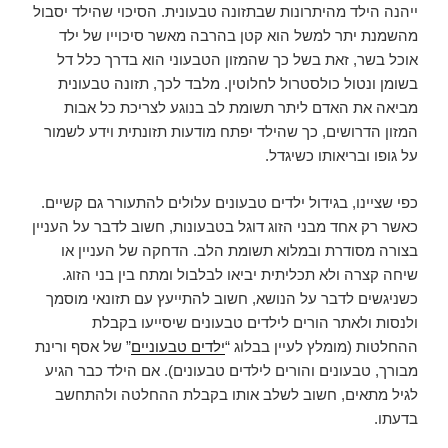
ייהנה הילד מהיתרונות שבתזונה טבעונית. הסיכוי שהילד יסבול
מהשמנת יתר למשל הוא קטן בהרבה מאשר סיכוייו של ילד
אוכל בשר, זאת בשל כך שהמזון הטבעוני הוא בדרך כלל דל
בשומן ונטול כולסטרול לחלוטין. מלבד לכך, תזונה טבעונית
מביאה את האדם ליתר תשומת לב בנוגע לצריכת כל אבות
המזון הדרושים, כך שהילד יפתח מודעות תזונתית וידע לשמור
על גופו ובריאותו כשיגדל.
כפי שציינו, בגידול ילדים טבעונים עלולים להתעורר גם קשיים.
כאשר רק אחד מבני הזוג דוגל בטבעונות, חשוב לדבר על העניין
בצורה מסודרת ובמלוא תשומת הלב. הדחקה של העניין או
שיחה קצרה ולא תכליתית יביאו לבלבול ומתח בין בני הזוג.
כשניגשים לדבר על הנושא, חשוב להתייעץ עם תזונאי מוסמך
ולנסות ולאתר הורים לילדים טבעונים שיסייעו בקבלת
ההחלטות (מומלץ לעיין בבלוג “
ילדים טבעוניים
” של אסף ורינת
מבורך, טבעונים והורים לילדים טבעונים). אם הילד כבר הגיע
לגיל מתאים, חשוב לשלב אותו בקבלת ההחלטה ולהתחשב
בדעתו.