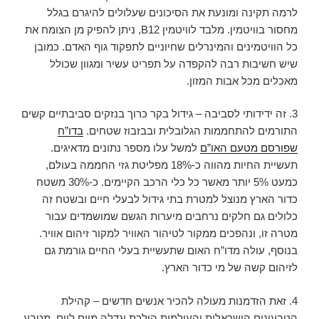
לרמה תקינה ומונעת את הסיכונים שעלולים להיגרם בגלל
מחסור בוויטמין. מלבד לוויטמין B12, ניתן להפיק מן הצומח את
כל הוויטמינים והמינרלים שחיוניים לתפקוד גוף האדם. כמובן
שיש חשיבות רבה להקפדה על תפריט עשיר ומגוון שכולל
מאכלים מכל אבות המזון.
3. זה ידידותי לסביבה – גידול בקר כרוך בנזקים סביבתיים קשים
התורמים להתחממות הגלובלית ובבזבוז שטחים.
בדו”ח
שפורסם מטעם האו”ם
למשל עלו מספר נתונים מדאיגים.
תעשיית החיות מהווה כ-18% מפליטת גזי החממה בעולם,
כמעט 5% יותר מאשר כל כלי הרכב הקיימים. כ-30% משטח
כדור הארץ מנוצל למטרת בתי גידול לבעלי חיים ובשטח זה
כלולים גם חלקים נרחבים מיערות הגשם שמושמדים עבור
מטרה זו, ונהפכים ממקור לטיהור האוויר למקור זיהום אוויר.
בנוסף, עולה מדו”ח האום שתעשיית בעלי החיים גורמת גם
לזיהום קשה של מי כדור הארץ.
4. זאת הזדמנות מעולה להכיר אנשים חדשים – קהילת
הטבעונים הישראלית והעולמית הולכת וגדלה מיום ליום. מטבע