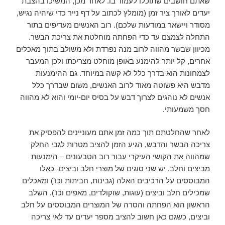
שאתם חושבים שתוכלו לעמוד בו. לאחר מכן, המשיכו בהצבת
יעדים לאורך ציר זמן (מומלץ לכתוב על דף נייר כדי שיהיה נגיש,
מסודר ויישאר במודעות שלכם). רוב האנשים מעדיפים בתור
התחלה לצמצם עד כדי הפחתה מוחלטת את צריכת הבשר.
מכיוון שבשר מהווה לרוב מנה נפרדת ולא משולב בתוך מאכלים
אחרים, קל יותר להימנע באופן מוחלט מצריכתו ולכן המעבר
לצמחונות הוא בדרך כלל לא קשה במיוחד. גם ההימנעות
מדבש היא פשוטה מאוד לרוב האנשים, משום שבדרך כלל
אנשים לא נוהגים לצרוך דבש על בסיס יום-יומי והוא לא מהווה
חסך משמעותי.
לאחר שהחלטתם תוך כמה זמן אתם מעוניינים להפסיק את
צריכה הבשר והדבש, הגיע הזמן להציב מטרות לגבי החלק
שמהווה את הקושי העיקרי עבור רוב הטבעונים – הימנעות
מביצים וחלב. יש שני סוגים של מוצרי חלב וביצים- כאלו
המבוססים על הרכיבים האלה (גבינות, חביתות וכו’) ומאכלים
שמכילים חלב וביצים (עוגות, שוקולדים, מאפים וכו’). השלב
הראשון הוא הפחתה והסרה של המוצרים המבוססים על חלב
וביצים, כשגם כאן חשוב להציב מספר יעדים עד לאי צריכה