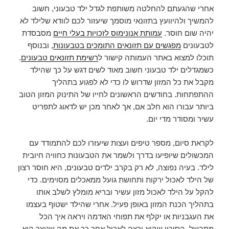
אחרי שהגעתם להחלטה משותפת לגדל ילד טבעוני, חשוב
להמשיך ולהיוועץ בתזונאי מוסמך שיעזור לכם לוודא שלילד לא
יהיה שום חוסר.
עמותת אנונימוס לזכויות בעלי חיים
מסבסדת
לטבעונים
מפגשים עם תזונאים התומכים בטבעונות
, ובנוסף
תוכלו למצוא באתר העמותה קישור ל
רשימת תזונאים טבעונים
.
כשמגדלים ילד טבעוני חשוב מאוד לשים דגש על כך שהילד
מקבל את כל המזון שדרוש לו כדי לא לפגוע בתהליך
ההתפתחות. בחודשים הראשונים לחייו של התינוק המזון הטוב
ביותר עבורו הוא חלב אם, אך לאחר מכן יש לדאוג לתפריט
עשיר ומסודר מדי יום.
לקראת סיום, מספר טיפים ועצות שיעזרו לכם להתמודד עם
המכשולים שיופיעו בדרך ולשמר את הטבעונות כחוויה חיובית
לילד. בעיה נפוצה, לא רק בקרב ילדים טבעונים, היא חוסר רצון
של הילד לאכול ירקות ותחושת גועל ממאכלים מסוימים. כדי
להקל על הילד לאכול מזון עשיר ובריא מומלץ לשלב אותו
בתהליך הכנת המזון באופן פעיל. אחרי שהילד ישטוף בעצמו
את העגבניות או יקלף את תפוחי האדמה ויראה איך הכל
מתבשל, הסיכוי שהוא ירצה לאכול אחר כך את מה שנוצר הוא