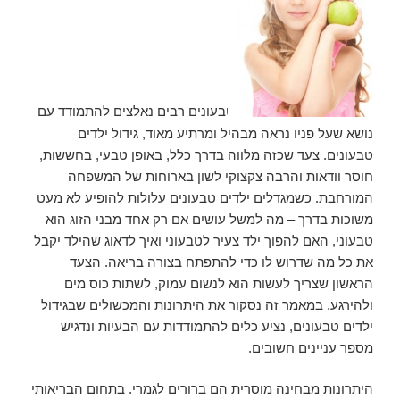
טבעונים רבים נאלצים להתמודד עם
נושא שעל פניו נראה מבהיל ומרתיע מאוד, גידול ילדים
טבעונים. צעד שכזה מלווה בדרך כלל, באופן טבעי, בחששות,
חוסר וודאות והרבה צקצוקי לשון בארוחות של המשפחה
המורחבת. כשמגדלים ילדים טבעונים עלולות להופיע לא מעט
משוכות בדרך – מה למשל עושים אם רק אחד מבני הזוג הוא
טבעוני, האם להפוך ילד צעיר לטבעוני ואיך לדאוג שהילד יקבל
את כל מה שדרוש לו כדי להתפתח בצורה בריאה. הצעד
הראשון שצריך לעשות הוא לנשום עמוק, לשתות כוס מים
ולהירגע. במאמר זה נסקור את היתרונות והמכשולים שבגידול
ילדים טבעונים, נציע כלים להתמודדות עם הבעיות ונדגיש
מספר עניינים חשובים.
היתרונות מבחינה מוסרית הם ברורים לגמרי. בתחום הבריאותי